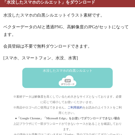
「水没したスマホのシルエット」をダウンロード
水没したスマホの白黒シルエットイラスト素材です。
ベクターデータのAIと透過PNG、高解像度のJPGがセットになって
ます。
会員登録は不要で無料ダウンロードできます。
[スマホ、スマートフォン、水没、水害]
水没したスマホの白黒シルエット
※素材データは解像度を高くしているため大きなサイズとなっております。必要
に応じて縮小してお使いくださいませ。
※商品やロゴへのご使用はできません。
ご利用規約
をお読みの上イラストをご利
用ください。
■「Google Chrome」「Microsoft Edge」をお使いでダウンロードできない場合
上記ブラウザにて一部ダウンロードができないケースがあることを確認しており
ます。
その場合はお手数ではございますが「Firefox」等のブラウザにてダウンロードい