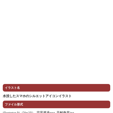
イラスト名
水没したスマホのシルエットアイコンイラスト
ファイル形式
illustrator Ai（Ver.10） ,
背景透過png ,
高解像度jpg