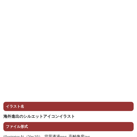
イラスト名
海外進出のシルエットアイコンイラスト
ファイル形式
illustrator Ai（Ver.10） ,
背景透過png ,
高解像度jpg