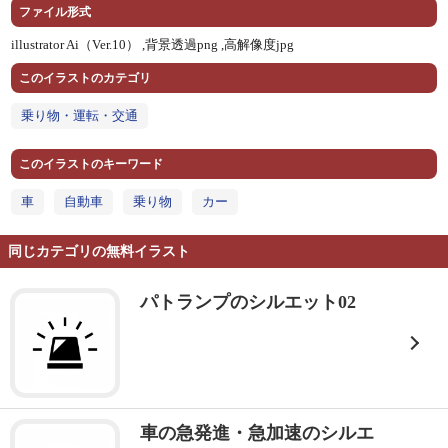
ファイル形式
illustrator Ai（Ver.10） ,
背景透過png ,
高解像度jpg
このイラストのカテゴリ
乗り物・運転・交通
このイラストのキーワード
車
自動車
乗り物
カー
同じカテゴリの無料イラスト
パトランプのシルエット02
車の急発進・急加速のシルエ