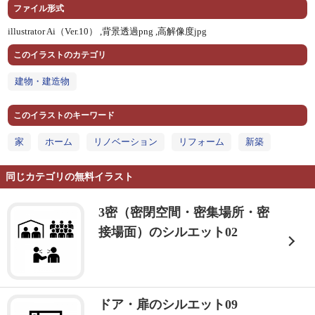
ファイル形式
illustrator Ai（Ver.10） ,
背景透過png ,
高解像度jpg
このイラストのカテゴリ
建物・建造物
このイラストのキーワード
家
ホーム
リノベーション
リフォーム
新築
同じカテゴリの無料イラスト
3密（密閉空間・密集場所・密
接場面）のシルエット02
ドア・扉のシルエット09