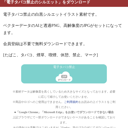
「電子タバコ禁止のシルエット」をダウンロード
電子タバコ禁止の白黒シルエットイラスト素材です。
ベクターデータのAIと透過PNG、高解像度のJPGがセットになって
ます。
会員登録は不要で無料ダウンロードできます。
[たばこ、タバコ、煙草、喫煙、休憩、禁止、マーク]
電子タバコ禁止
※素材データは解像度を高くしているため大きなサイズとなっております。必要
に応じて縮小してお使いくださいませ。
※商品やロゴへのご使用はできません。
ご利用規約
をお読みの上イラストをご利
用ください。
■「Google Chrome」「Microsoft Edge」をお使いでダウンロードできない場合
上記ブラウザにて一部ダウンロードができないケースがあることを確認しており
ます。
その場合はお手数ではございますが「Firefox」等のブラウザにてダウンロードい