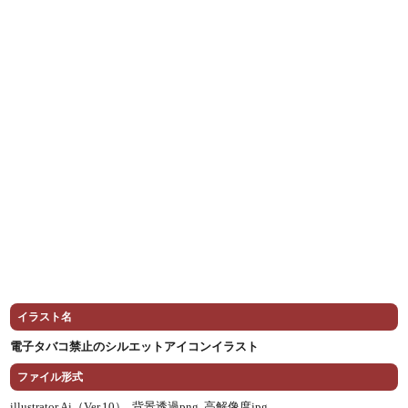
イラスト名
電子タバコ禁止のシルエットアイコンイラスト
ファイル形式
illustrator Ai（Ver.10） ,
背景透過png ,
高解像度jpg