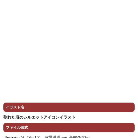
イラスト名
割れた瓶のシルエットアイコンイラスト
ファイル形式
illustrator Ai（Ver.10） ,
背景透過png ,
高解像度jpg