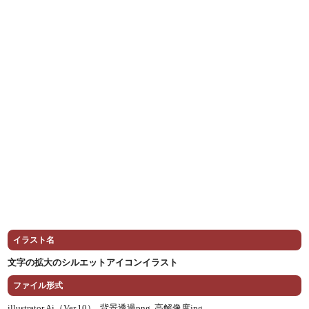
イラスト名
文字の拡大のシルエットアイコンイラスト
ファイル形式
illustrator Ai（Ver.10） ,
背景透過png ,
高解像度jpg