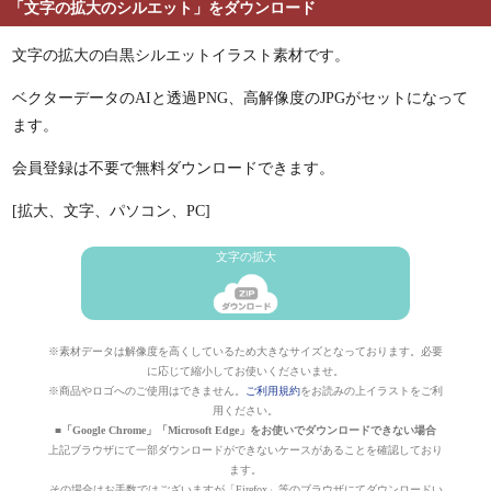
「文字の拡大のシルエット」をダウンロード
文字の拡大の白黒シルエットイラスト素材です。
ベクターデータのAIと透過PNG、高解像度のJPGがセットになって
ます。
会員登録は不要で無料ダウンロードできます。
[拡大、文字、パソコン、PC]
文字の拡大
※素材データは解像度を高くしているため大きなサイズとなっております。必要
に応じて縮小してお使いくださいませ。
※商品やロゴへのご使用はできません。
ご利用規約
をお読みの上イラストをご利
用ください。
■「Google Chrome」「Microsoft Edge」をお使いでダウンロードできない場合
上記ブラウザにて一部ダウンロードができないケースがあることを確認しており
ます。
その場合はお手数ではございますが「Firefox」等のブラウザにてダウンロードい