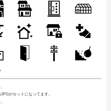
ド
す。
のJPGがセットになってます。
す。