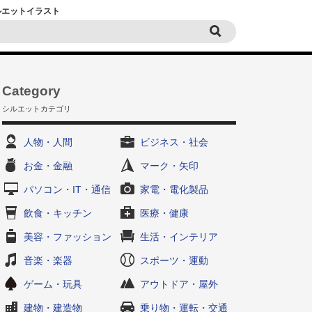
シルエットイラスト
Category
シルエットカテゴリ
人物・人間
ビジネス・社会
お金・金融
マーク・矢印
パソコン・IT・通信
家電・電化製品
飲食・キッチン
医療・健康
美容・ファッション
生活・インテリア
音楽・楽器
スポーツ・運動
ゲーム・玩具
アウトドア・屋外
建物・建造物
乗り物・運転・交通