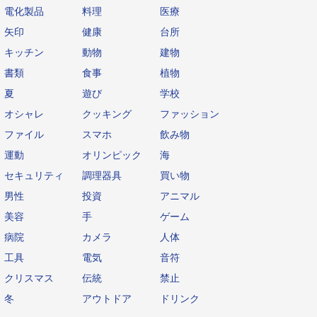
電化製品
料理
医療
矢印
健康
台所
キッチン
動物
建物
書類
食事
植物
夏
遊び
学校
オシャレ
クッキング
ファッション
ファイル
スマホ
飲み物
運動
オリンピック
海
セキュリティ
調理器具
買い物
男性
投資
アニマル
美容
手
ゲーム
病院
カメラ
人体
工具
電気
音符
クリスマス
伝統
禁止
冬
アウトドア
ドリンク