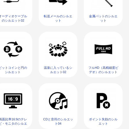
オーディオケーブル
転送メールのシルエ
金属バットのシルエ
のシルエット02
ット
ット
ビットコインと円の
温泉に入っているシ
フルHD（高精細度ビ
シルエット
ルエット02
デオ）のシルエット
02
画面比率16:9のテレ
CDと音符のシルエッ
ポイント失効のシル
ビ・モニタのシルエ
ト04
エット
ット02