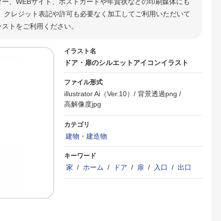
ター、WEBサイト、ポストカードや年賀状などの印刷媒体にも
 クレジット表記や許可も必要なく加工してご利用いただいて
ラストをご利用ください。
イラスト名
ドア・扉のシルエットアイコンイラスト
ファイル形式
illustrator Ai（Ver.10）/
背景透過png /
高解像度jpg
カテゴリ
建物・建造物
キーワード
家
/
ホーム
/
ドア
/
扉
/
入口
/
出口