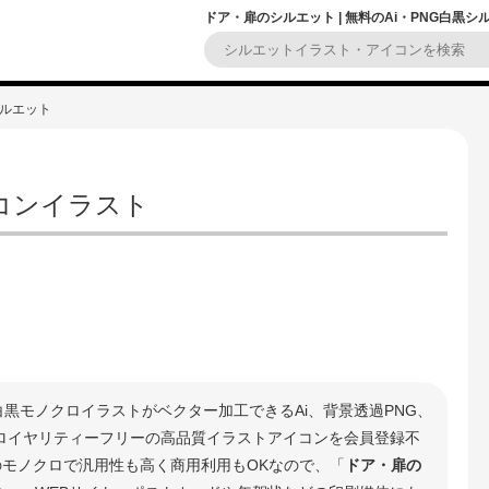
ドア・扉のシルエット | 無料のAi・PNG白黒
シルエット
コンイラスト
白黒モノクロイラストがベクター加工できるAi、背景透過PNG、
 ロイヤリティーフリーの高品質イラストアイコンを会員登録不
のモノクロで汎用性も高く商用利用もOKなので、「
ドア・扉の