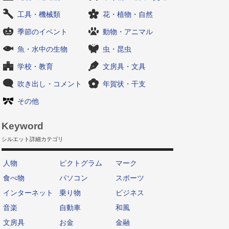
工具・機械類
花・植物・自然
季節のイベント
動物・アニマル
魚・水中の生物
虫・昆虫
学校・教育
文房具・文具
吹き出し・コメント
年賀状・干支
その他
Keyword
シルエット詳細カテゴリ
人物
ピクトグラム
マーク
食べ物
パソコン
スポーツ
インターネット
乗り物
ビジネス
音楽
自動車
和風
文房具
お金
金融