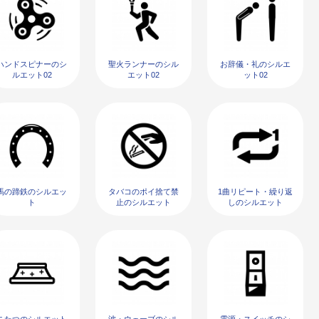
ハンドスピナーのシ
聖火ランナーのシル
お辞儀・礼のシルエ
ルエット02
エット02
ット02
馬の蹄鉄のシルエッ
タバコのポイ捨て禁
1曲リピート・繰り返
ト
止のシルエット
しのシルエット