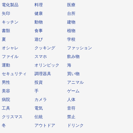
電化製品
料理
医療
矢印
健康
台所
キッチン
動物
建物
書類
食事
植物
夏
遊び
学校
オシャレ
クッキング
ファッション
ファイル
スマホ
飲み物
運動
オリンピック
海
セキュリティ
調理器具
買い物
男性
投資
アニマル
美容
手
ゲーム
病院
カメラ
人体
工具
電気
音符
クリスマス
伝統
禁止
冬
アウトドア
ドリンク