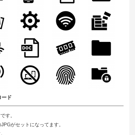
ロード
材です。
のJPGがセットになってます。
す。