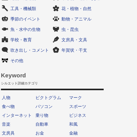
工具・機械類
花・植物・自然
季節のイベント
動物・アニマル
魚・水中の生物
虫・昆虫
学校・教育
文房具・文具
吹き出し・コメント
年賀状・干支
その他
Keyword
シルエット詳細カテゴリ
人物
ピクトグラム
マーク
食べ物
パソコン
スポーツ
インターネット
乗り物
ビジネス
音楽
自動車
和風
文房具
お金
金融