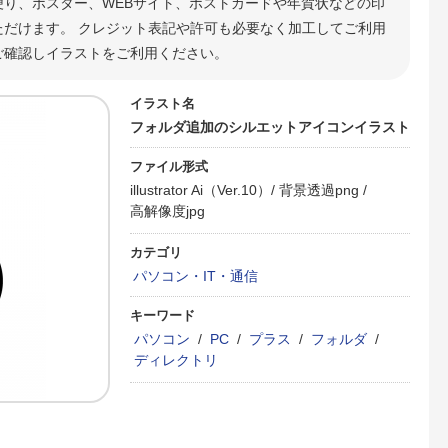
便り、ポスター、WEBサイト、ポストカードや年賀状などの印
だけます。 クレジット表記や許可も必要なく加工してご利用
ご確認しイラストをご利用ください。
イラスト名
フォルダ追加のシルエットアイコンイラスト
ファイル形式
illustrator Ai（Ver.10）/
背景透過png /
高解像度jpg
カテゴリ
パソコン・IT・通信
キーワード
パソコン
/
PC
/
プラス
/
フォルダ
/
ディレクトリ