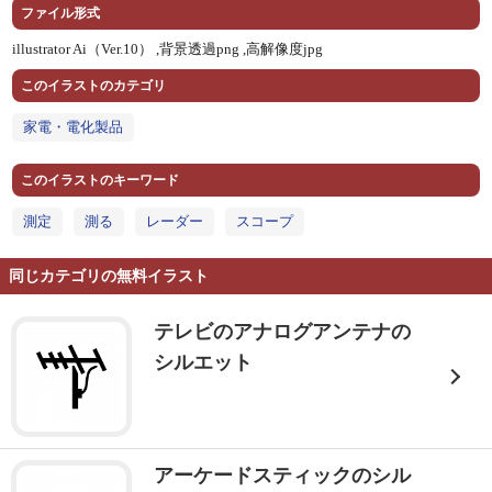
ファイル形式
illustrator Ai（Ver.10） ,
背景透過png ,
高解像度jpg
このイラストのカテゴリ
家電・電化製品
このイラストのキーワード
測定
測る
レーダー
スコープ
同じカテゴリの無料イラスト
テレビのアナログアンテナの
シルエット
アーケードスティックのシル