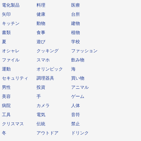
電化製品
料理
医療
矢印
健康
台所
キッチン
動物
建物
書類
食事
植物
夏
遊び
学校
オシャレ
クッキング
ファッション
ファイル
スマホ
飲み物
運動
オリンピック
海
セキュリティ
調理器具
買い物
男性
投資
アニマル
美容
手
ゲーム
病院
カメラ
人体
工具
電気
音符
クリスマス
伝統
禁止
冬
アウトドア
ドリンク