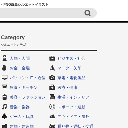
i・PNG白黒シルエットイラスト
Category
シルエットカテゴリ
人物・人間
ビジネス・社会
お金・金融
マーク・矢印
パソコン・IT・通信
家電・電化製品
飲食・キッチン
医療・健康
美容・ファッション
生活・インテリア
音楽・楽器
スポーツ・運動
ゲーム・玩具
アウトドア・屋外
建物・建造物
乗り物・運転・交通