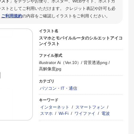
ラスト
」をチラシやお便り、ポスター、WEBサイト、ポストカ
ストとしてご利用いただけます。 クレジット表記や許可も必
。
ご利用規約
の内容をご確認しイラストをご利用ください。
イラスト名
スマホとモバイルルータのシルエットアイコ
ンイラスト
ファイル形式
illustrator Ai（Ver.10）/
背景透過png /
高解像度jpg
カテゴリ
パソコン・IT・通信
キーワード
インターネット
/
スマートフォン
/
スマホ
/
Wi-Fi
/
ワイファイ
/
電波