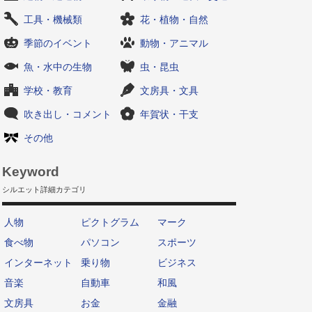
工具・機械類
花・植物・自然
季節のイベント
動物・アニマル
魚・水中の生物
虫・昆虫
学校・教育
文房具・文具
吹き出し・コメント
年賀状・干支
その他
Keyword
シルエット詳細カテゴリ
人物
ピクトグラム
マーク
食べ物
パソコン
スポーツ
インターネット
乗り物
ビジネス
音楽
自動車
和風
文房具
お金
金融