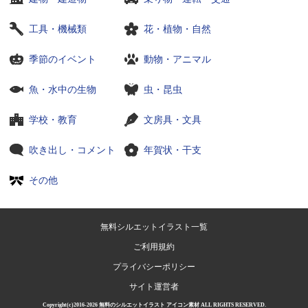
工具・機械類
花・植物・自然
季節のイベント
動物・アニマル
魚・水中の生物
虫・昆虫
学校・教育
文房具・文具
吹き出し・コメント
年賀状・干支
その他
無料シルエットイラスト一覧
ご利用規約
プライバシーポリシー
サイト運営者
Copyright(c)2016-2026
無料のシルエットイラスト アイコン素材
ALL RIGHTS RESERVED.