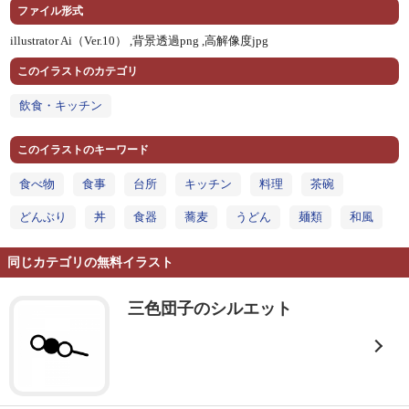
ファイル形式
illustrator Ai（Ver.10） ,
背景透過png ,
高解像度jpg
このイラストのカテゴリ
飲食・キッチン
このイラストのキーワード
食べ物
食事
台所
キッチン
料理
茶碗
どんぶり
丼
食器
蕎麦
うどん
麺類
和風
同じカテゴリの無料イラスト
三色団子のシルエット