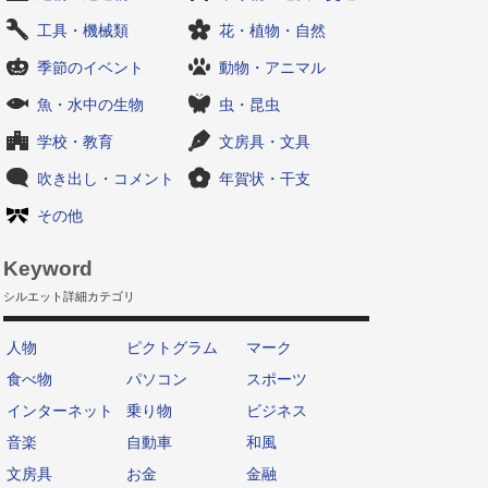
工具・機械類
花・植物・自然
季節のイベント
動物・アニマル
魚・水中の生物
虫・昆虫
学校・教育
文房具・文具
吹き出し・コメント
年賀状・干支
その他
Keyword
シルエット詳細カテゴリ
人物
ピクトグラム
マーク
食べ物
パソコン
スポーツ
インターネット
乗り物
ビジネス
音楽
自動車
和風
文房具
お金
金融