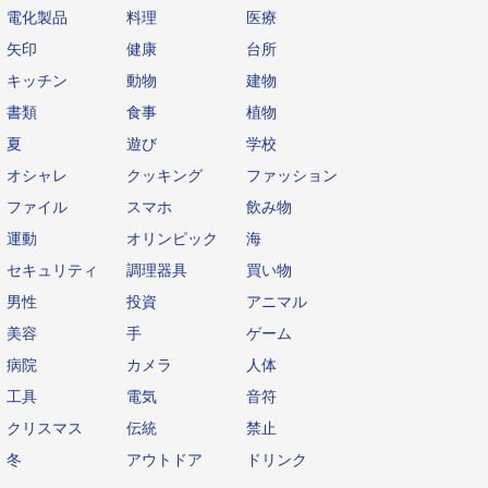
電化製品
料理
医療
矢印
健康
台所
キッチン
動物
建物
書類
食事
植物
夏
遊び
学校
オシャレ
クッキング
ファッション
ファイル
スマホ
飲み物
運動
オリンピック
海
セキュリティ
調理器具
買い物
男性
投資
アニマル
美容
手
ゲーム
病院
カメラ
人体
工具
電気
音符
クリスマス
伝統
禁止
冬
アウトドア
ドリンク