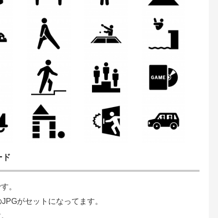
ード
です。
のJPGがセットになってます。
す。