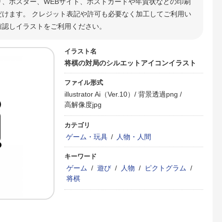
り、ポスター、WEBサイト、ポストカードや年賀状などの印刷
けます。 クレジット表記や許可も必要なく加工してご利用い
確認しイラストをご利用ください。
イラスト名
将棋の対局のシルエットアイコンイラスト
ファイル形式
illustrator Ai（Ver.10）/
背景透過png /
高解像度jpg
カテゴリ
ゲーム・玩具
/
人物・人間
キーワード
ゲーム
/
遊び
/
人物
/
ピクトグラム
/
将棋