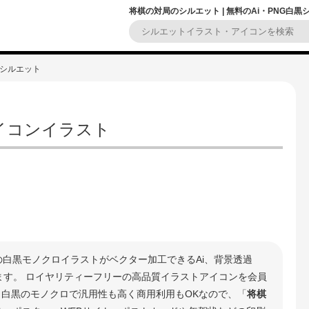
将棋の対局のシルエット | 無料のAi・PNG白
のシルエット
イコンイラスト
の白黒モノクロイラストがベクター加工できるAi、背景透過
きます。 ロイヤリティーフリーの高品質イラストアイコンを会員
 白黒のモノクロで汎用性も高く商用利用もOKなので、「
将棋