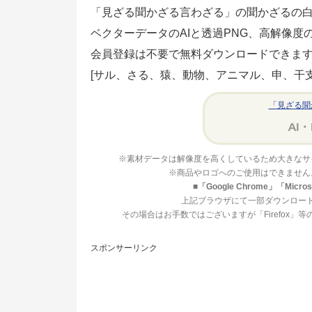
「見ざる聞かざる言わざる」の聞かざるの
ベクターデータのAIと透過PNG、高解像度
会員登録は不要で無料ダウンロードできま
[サル、さる、猿、動物、アニマル、申、干支
「見ざる聞
※素材データは解像度を高くしているため大きなサ
※商品やロゴへのご使用はできません
■「Google Chrome」「Mi
上記ブラウザにて一部ダウンロー
その場合はお手数ではございますが「Firefox
スポンサーリンク