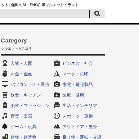
ト | 無料のAi・PNG白黒シルエットイラスト
Category
シルエットカテゴリ
人物・人間
ビジネス・社会
お金・金融
マーク・矢印
パソコン・IT・通信
家電・電化製品
飲食・キッチン
医療・健康
美容・ファッション
生活・インテリア
音楽・楽器
スポーツ・運動
ゲーム・玩具
アウトドア・屋外
建物・建造物
乗り物・運転・交通