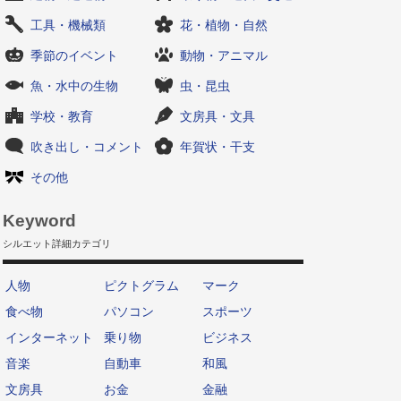
工具・機械類
花・植物・自然
季節のイベント
動物・アニマル
魚・水中の生物
虫・昆虫
学校・教育
文房具・文具
吹き出し・コメント
年賀状・干支
その他
Keyword
シルエット詳細カテゴリ
人物
ピクトグラム
マーク
食べ物
パソコン
スポーツ
インターネット
乗り物
ビジネス
音楽
自動車
和風
文房具
お金
金融