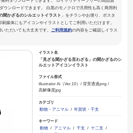
式で無料ダウンロードできます。 ロイヤリティーフリーの高品質
ダウンロードできます。 白黒のモノクロで汎用性も高く商用利
の聞かざるのシルエットイラスト
」をチラシやお便り、ポスタ
印刷媒体にもアイコンやイラストとしてご利用いただけます。
用いただいても大丈夫です。
ご利用規約
の内容をご確認しイラス
イラスト名
「見ざる聞かざる言わざる」の聞かざるのシ
ルエットアイコンイラスト
ファイル形式
illustrator Ai（Ver.10）/
背景透過png /
高解像度jpg
カテゴリ
動物・アニマル
/
年賀状・干支
キーワード
動物
/
アニマル
/
干支
/
十二支
/