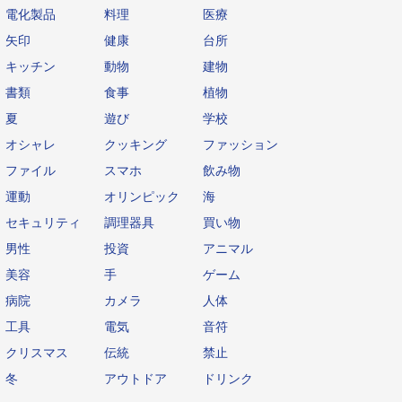
電化製品
料理
医療
矢印
健康
台所
キッチン
動物
建物
書類
食事
植物
夏
遊び
学校
オシャレ
クッキング
ファッション
ファイル
スマホ
飲み物
運動
オリンピック
海
セキュリティ
調理器具
買い物
男性
投資
アニマル
美容
手
ゲーム
病院
カメラ
人体
工具
電気
音符
クリスマス
伝統
禁止
冬
アウトドア
ドリンク