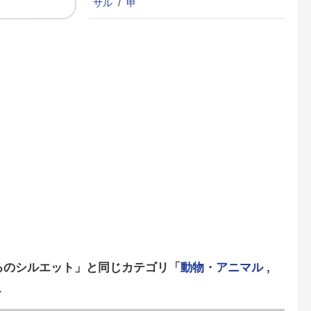
サル
/
申
るのシルエット」と同じカテゴリ「
動物・アニマル
,
ト