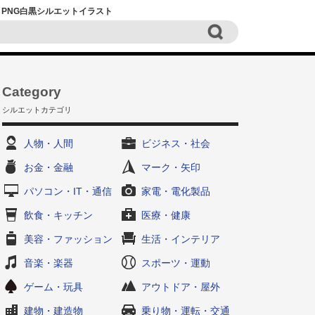
i・PNG白黒シルエットイラスト
Category
シルエットカテゴリ
人物・人間
ビジネス・社会
お金・金融
マーク・矢印
パソコン・IT・通信
家電・電化製品
飲食・キッチン
医療・健康
美容・ファッション
生活・インテリア
音楽・楽器
スポーツ・運動
ゲーム・玩具
アウトドア・屋外
建物・建造物
乗り物・運転・交通