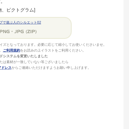
す。
物、ピクトグラム]
プで遊ぶ人のシルエット02
イズとなっております。必要に応じて縮小してお使いくださいませ。
。
ご利用規約
をお読みの上イラストをご利用ください。
ドシステムを変更いたしました
たは素材が一致していない等ございましたら
アドレス
からご連絡いただけますようお願い申し上げます。