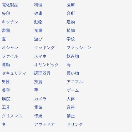
電化製品
料理
医療
矢印
健康
台所
キッチン
動物
建物
書類
食事
植物
夏
遊び
学校
オシャレ
クッキング
ファッション
ファイル
スマホ
飲み物
運動
オリンピック
海
セキュリティ
調理器具
買い物
男性
投資
アニマル
美容
手
ゲーム
病院
カメラ
人体
工具
電気
音符
クリスマス
伝統
禁止
冬
アウトドア
ドリンク