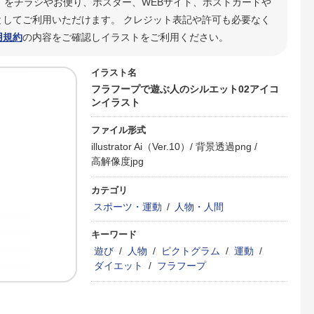
」をチラシやお便り、ポスター、WEBサイト、ポストカードや
してご利用いただけます。 クレジット表記や許可も必要なく
用規約
の内容をご確認しイラストをご利用ください。
イラスト名
フラフープで遊ぶ人のシルエット02アイコ
ンイラスト
ファイル形式
illustrator Ai（Ver.10）/
背景透過png /
高解像度jpg
カテゴリ
スポーツ・運動
/
人物・人間
キーワード
遊び
/
人物
/
ピクトグラム
/
運動
/
ダイエット
/
フラフープ