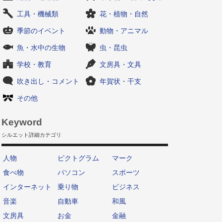
工具・機械類
花・植物・自然
季節のイベント
動物・アニマル
魚・水中の生物
虫・昆虫
学校・教育
文房具・文具
吹き出し・コメント
年賀状・干支
その他
Keyword
シルエット詳細カテゴリ
人物
ピクトグラム
マーク
食べ物
パソコン
スポーツ
インターネット
乗り物
ビジネス
音楽
自動車
和風
文房具
お金
金融