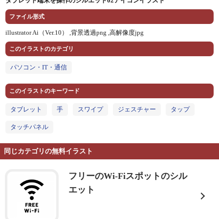
タブレット端末を操作のシルエット02アイコンイラスト
ファイル形式
illustrator Ai（Ver.10） ,
背景透過png ,
高解像度jpg
このイラストのカテゴリ
パソコン・IT・通信
このイラストのキーワード
タブレット
手
スワイプ
ジェスチャー
タップ
タッチパネル
同じカテゴリの無料イラスト
フリーのWi-Fiスポットのシル
エット