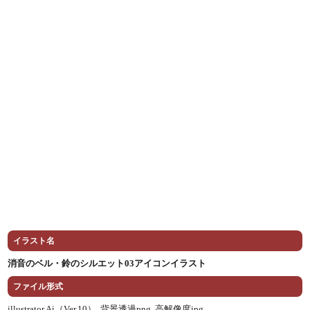
イラスト名
消音のベル・鈴のシルエット03アイコンイラスト
ファイル形式
illustrator Ai（Ver.10） ,
背景透過png ,
高解像度jpg