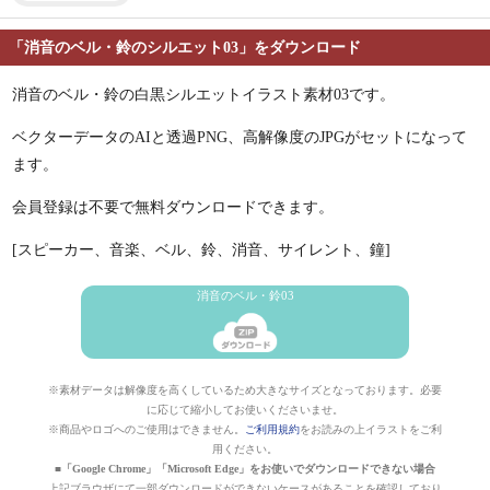
「消音のベル・鈴のシルエット03」をダウンロード
消音のベル・鈴の白黒シルエットイラスト素材03です。
ベクターデータのAIと透過PNG、高解像度のJPGがセットになって
ます。
会員登録は不要で無料ダウンロードできます。
[スピーカー、音楽、ベル、鈴、消音、サイレント、鐘]
消音のベル・鈴03
※素材データは解像度を高くしているため大きなサイズとなっております。必要
に応じて縮小してお使いくださいませ。
※商品やロゴへのご使用はできません。
ご利用規約
をお読みの上イラストをご利
用ください。
■「Google Chrome」「Microsoft Edge」をお使いでダウンロードできない場合
上記ブラウザにて一部ダウンロードができないケースがあることを確認しており