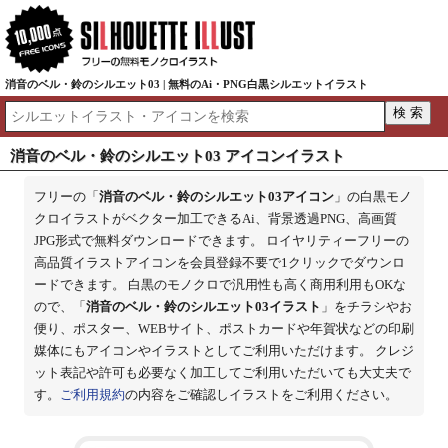
消音のベル・鈴のシルエット03 | 無料のAi・PNG白黒シルエットイラスト
消音のベル・鈴のシルエット03 アイコンイラスト
フリーの「
消音のベル・鈴のシルエット03アイコン
」の白黒モノ
クロイラストがベクター加工できるAi、背景透過PNG、高画質
JPG形式で無料ダウンロードできます。 ロイヤリティーフリーの
高品質イラストアイコンを会員登録不要で1クリックでダウンロ
ードできます。 白黒のモノクロで汎用性も高く商用利用もOKな
ので、「
消音のベル・鈴のシルエット03イラスト
」をチラシやお
便り、ポスター、WEBサイト、ポストカードや年賀状などの印刷
媒体にもアイコンやイラストとしてご利用いただけます。 クレジ
ット表記や許可も必要なく加工してご利用いただいても大丈夫で
す。
ご利用規約
の内容をご確認しイラストをご利用ください。