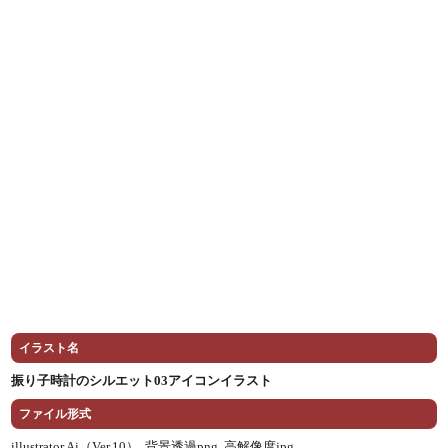
イラスト名
振り子時計のシルエット03アイコンイラスト
ファイル形式
illustrator Ai（Ver.10） ,
背景透過png ,
高解像度jpg