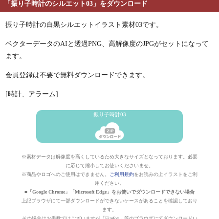
「振り子時計のシルエット03」をダウンロード
振り子時計の白黒シルエットイラスト素材03です。
ベクターデータのAIと透過PNG、高解像度のJPGがセットになって
ます。
会員登録は不要で無料ダウンロードできます。
[時計、アラーム]
振り子時計03
※素材データは解像度を高くしているため大きなサイズとなっております。必要
に応じて縮小してお使いくださいませ。
※商品やロゴへのご使用はできません。
ご利用規約
をお読みの上イラストをご利
用ください。
■「Google Chrome」「Microsoft Edge」をお使いでダウンロードできない場合
上記ブラウザにて一部ダウンロードができないケースがあることを確認しており
ます。
その場合はお手数ではございますが「Firefox」等のブラウザにてダウンロードい