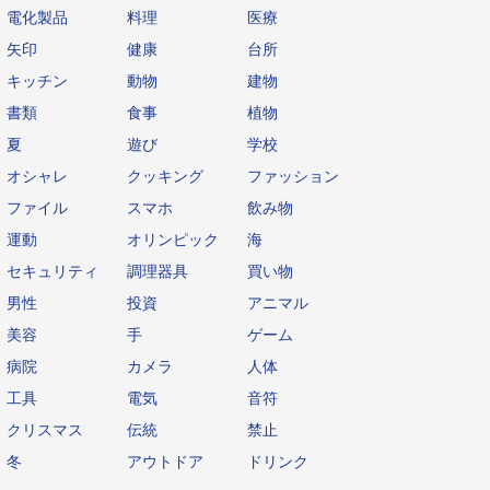
電化製品
料理
医療
矢印
健康
台所
キッチン
動物
建物
書類
食事
植物
夏
遊び
学校
オシャレ
クッキング
ファッション
ファイル
スマホ
飲み物
運動
オリンピック
海
セキュリティ
調理器具
買い物
男性
投資
アニマル
美容
手
ゲーム
病院
カメラ
人体
工具
電気
音符
クリスマス
伝統
禁止
冬
アウトドア
ドリンク