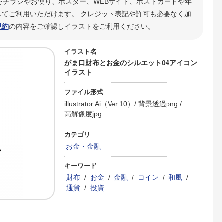
をチラシやお便り、ポスター、WEBサイト、ポストカードや年
てご利用いただけます。 クレジット表記や許可も必要なく加
規約
の内容をご確認しイラストをご利用ください。
イラスト名
がま口財布とお金のシルエット04アイコン
イラスト
ファイル形式
illustrator Ai（Ver.10）/
背景透過png /
高解像度jpg
カテゴリ
お金・金融
キーワード
財布
/
お金
/
金融
/
コイン
/
和風
/
通貨
/
投資