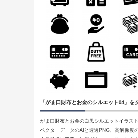
「がま口財布とお金のシルエット04」を
がま口財布とお金の白黒シルエットイラスト
ベクターデータのAIと透過PNG、高解像度