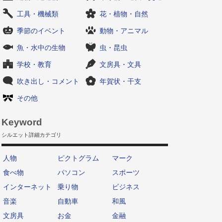
工具・機械類
花・植物・自然
季節のイベント
動物・アニマル
魚・水中の生物
虫・昆虫
学校・教育
文房具・文具
吹き出し・コメント
年賀状・干支
その他
Keyword
シルエット詳細カテゴリ
人物
ピクトグラム
マーク
食べ物
パソコン
スポーツ
インターネット
乗り物
ビジネス
音楽
自動車
和風
文房具
お金
金融