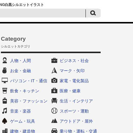
・PNG白黒シルエットイラスト
Category
シルエットカテゴリ
人物・人間
ビジネス・社会
お金・金融
マーク・矢印
パソコン・IT・通信
家電・電化製品
飲食・キッチン
医療・健康
美容・ファッション
生活・インテリア
音楽・楽器
スポーツ・運動
ゲーム・玩具
アウトドア・屋外
建物・建造物
乗り物・運転・交通