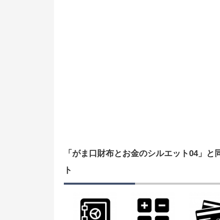
「がま口財布とお金のシルエット04」と
ト