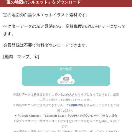
「宝の地図のシルエット」をダウンロード
宝の地図の白黒シルエットイラスト素材です。
ベクターデータのAIと透過PNG、高解像度のJPGがセットになって
ます。
会員登録は不要で無料ダウンロードできます。
[地図、マップ、宝]
宝の地図
※素材データは解像度を高くしているため大きなサイズとなっております。必要
に応じて縮小してお使いくださいませ。
※商品やロゴへのご使用はできません。
ご利用規約
をお読みの上イラストをご利
用ください。
■「Google Chrome」「Microsoft Edge」をお使いでダウンロードできない場合
上記ブラウザにて一部ダウンロードができないケースがあることを確認しており
ます。
その場合はお手数ではございますが「Firefox」等のブラウザにてダウンロードい