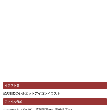
イラスト名
宝の地図のシルエットアイコンイラスト
ファイル形式
illustrator Ai（Ver.10） ,
背景透過png ,
高解像度jpg