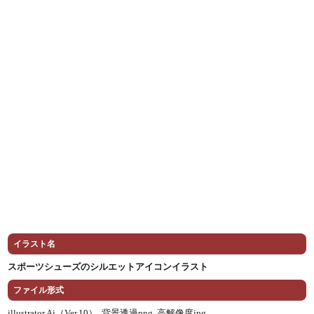
イラスト名
スポーツシューズのシルエットアイコンイラスト
ファイル形式
illustrator Ai（Ver.10） ,
背景透過png ,
高解像度jpg