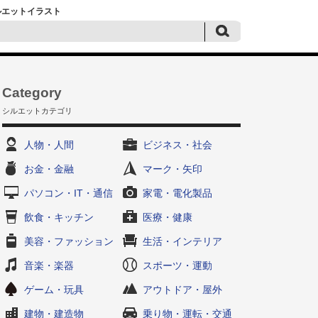
シルエットイラスト
Category
シルエットカテゴリ
人物・人間
ビジネス・社会
お金・金融
マーク・矢印
パソコン・IT・通信
家電・電化製品
飲食・キッチン
医療・健康
美容・ファッション
生活・インテリア
音楽・楽器
スポーツ・運動
ゲーム・玩具
アウトドア・屋外
建物・建造物
乗り物・運転・交通