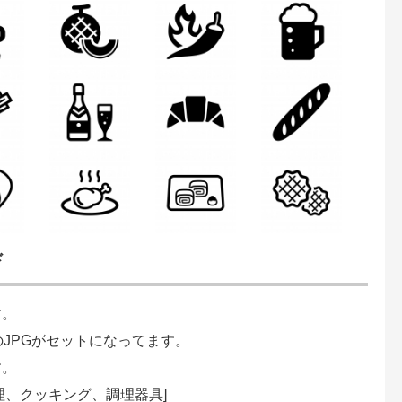
ド
す。
のJPGがセットになってます。
す。
理、クッキング、調理器具]