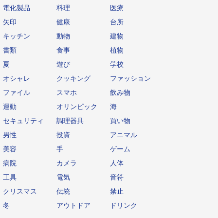
電化製品
料理
医療
矢印
健康
台所
キッチン
動物
建物
書類
食事
植物
夏
遊び
学校
オシャレ
クッキング
ファッション
ファイル
スマホ
飲み物
運動
オリンピック
海
セキュリティ
調理器具
買い物
男性
投資
アニマル
美容
手
ゲーム
病院
カメラ
人体
工具
電気
音符
クリスマス
伝統
禁止
冬
アウトドア
ドリンク