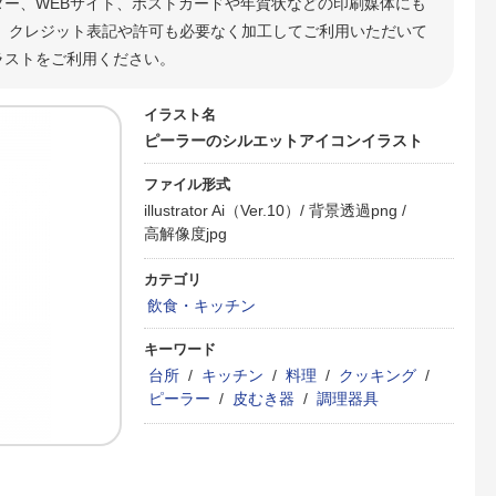
ター、WEBサイト、ポストカードや年賀状などの印刷媒体にも
 クレジット表記や許可も必要なく加工してご利用いただいて
ラストをご利用ください。
イラスト名
ピーラーのシルエットアイコンイラスト
ファイル形式
illustrator Ai（Ver.10）/
背景透過png /
高解像度jpg
カテゴリ
飲食・キッチン
キーワード
台所
/
キッチン
/
料理
/
クッキング
/
ピーラー
/
皮むき器
/
調理器具