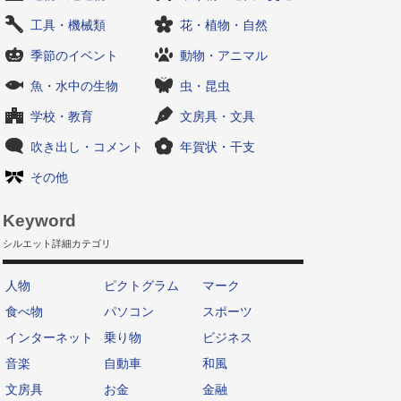
工具・機械類
花・植物・自然
季節のイベント
動物・アニマル
魚・水中の生物
虫・昆虫
学校・教育
文房具・文具
吹き出し・コメント
年賀状・干支
その他
Keyword
シルエット詳細カテゴリ
人物
ピクトグラム
マーク
食べ物
パソコン
スポーツ
インターネット
乗り物
ビジネス
音楽
自動車
和風
文房具
お金
金融