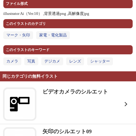
ファイル形式
illustrator Ai（Ver.10） ,
背景透過png ,
高解像度jpg
このイラストのカテゴリ
マーク・矢印
家電・電化製品
このイラストのキーワード
カメラ
写真
デジカメ
レンズ
シャッター
同じカテゴリの無料イラスト
ビデオカメラのシルエット
矢印のシルエット09