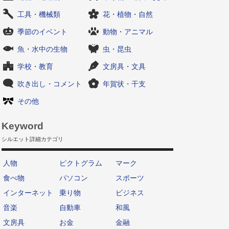
工具・機械類
花・植物・自然
季節のイベント
動物・アニマル
魚・水中の生物
虫・昆虫
学校・教育
文房具・文具
吹き出し・コメント
年賀状・干支
その他
Keyword
シルエット詳細カテゴリ
人物
ピクトグラム
マーク
食べ物
パソコン
スポーツ
インターネット
乗り物
ビジネス
音楽
自動車
和風
文房具
お金
金融