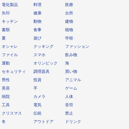
電化製品
料理
医療
矢印
健康
台所
キッチン
動物
建物
書類
食事
植物
夏
遊び
学校
オシャレ
クッキング
ファッション
ファイル
スマホ
飲み物
運動
オリンピック
海
セキュリティ
調理器具
買い物
男性
投資
アニマル
美容
手
ゲーム
病院
カメラ
人体
工具
電気
音符
クリスマス
伝統
禁止
冬
アウトドア
ドリンク