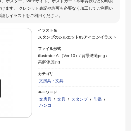
り、ポスター、WEBサイト、ポストカードや年賀状などの印刷
けます。 クレジット表記や許可も必要なく加工してご利用い
確認しイラストをご利用ください。
イラスト名
スタンプのシルエット03アイコンイラスト
ファイル形式
illustrator Ai（Ver.10）/
背景透過png /
高解像度jpg
カテゴリ
文房具・文具
キーワード
文房具
/
文具
/
スタンプ
/
印鑑
/
ハンコ