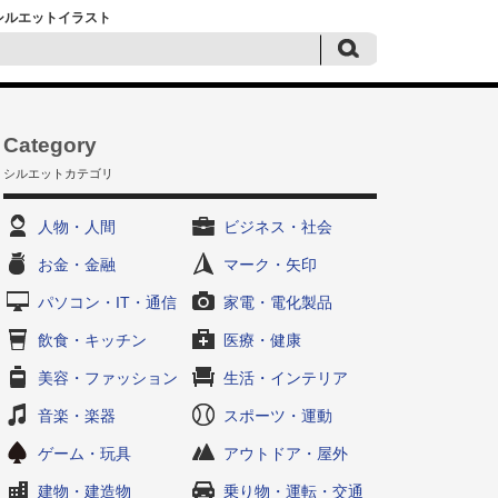
黒シルエットイラスト
Category
シルエットカテゴリ
人物・人間
ビジネス・社会
お金・金融
マーク・矢印
パソコン・IT・通信
家電・電化製品
飲食・キッチン
医療・健康
美容・ファッション
生活・インテリア
音楽・楽器
スポーツ・運動
ゲーム・玩具
アウトドア・屋外
建物・建造物
乗り物・運転・交通