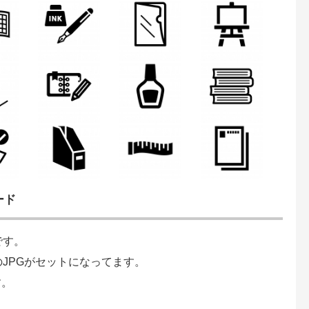
ード
です。
のJPGがセットになってます。
す。